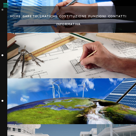
Nota:
questo
HOME
GARE TELEMATICHE
COSTITUZIONE
FUNZIONI
CONTATTI
sito
INFORMATIVA
Web
include
un
sistema
di
accessibilità.