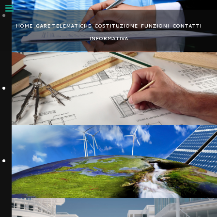
Nota:
questo
HOME
GARE TELEMATICHE
COSTITUZIONE
FUNZIONI
CONTATTI
sito
INFORMATIVA
Web
include
un
sistema
di
accessibilità.