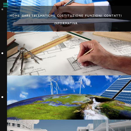
Nota:
questo
HOME
GARE TELEMATICHE
COSTITUZIONE
FUNZIONI
CONTATTI
sito
INFORMATIVA
Web
include
un
sistema
di
accessibilità.