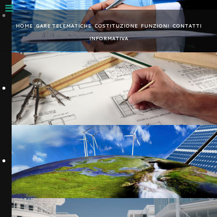
Nota:
questo
HOME
GARE TELEMATICHE
COSTITUZIONE
FUNZIONI
CONTATTI
sito
INFORMATIVA
Web
include
un
sistema
di
accessibilità.