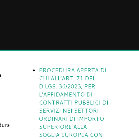
PROCEDURA APERTA DI
O
CUI ALL’ART. 71 DEL
D.LGS. 36/2023, PER
L’AFFIDAMENTO DI
CONTRATTI PUBBLICI DI
SERVIZI NEI SETTORI
ORDINARI DI IMPORTO
edura
SUPERIORE ALLA
SOGLIA EUROPEA CON