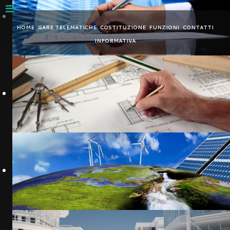
Nota:
questo
HOME
GARE TELEMATICHE
COSTITUZIONE
FUNZIONI
CONTATTI
sito
INFORMATIVA
Web
include
un
sistema
di
accessibilità.